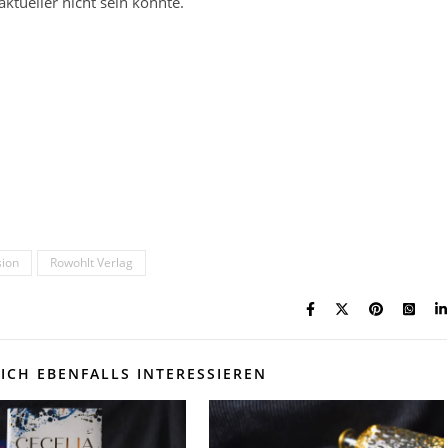
ktueller nicht sein könnte.
ion
Rowohlt Verlag
ICH EBENFALLS INTERESSIEREN