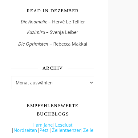
READ IN DEZEMBER
Die Anomalie
– Hervé Le Tellier
Kazimira
– Svenja Leiber
Die Optimisten
– Rebecca Makkai
ARCHIV
Archiv
EMPFEHLENSWERTE
BUCHBLOGS
I am Jane
|
Leselust
|
Nordseiten
|
Petzi
|
Zeilentaenzer
|
Zeilenwanderer