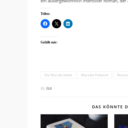
ein außergewöhnlich intensiver Roman, der a
Teilen:
Gefällt mir:
Die Wut die bleibt
Mareike Fallwickl
Rezens
By
Isa
DAS KÖNNTE D