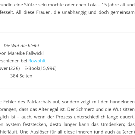
eundin eine Stütze sein möchte oder eben Lola – 15 Jahre alt und
fesselt. All diese Frauen, die unabhängig und doch gemeinsam
Die Wut die bleibt
von Mareike Fallwickl
rschienen bei
Rowohlt
ver (22€) | E-Book(15,99€)
384 Seiten
die Fehler des Patriarchats auf, sondern zeigt mit den handelnden
sprängen, dass das Alter egal ist. Der Schmerz und die Wut sitzen
lich ist – auch, wenn der Prozess unterschiedlich lange dauert.
len System feststecken, desto länger kann das Umdenken; das
iefläuft. Und Auslöser für all diese inneren (und auch äußeren)