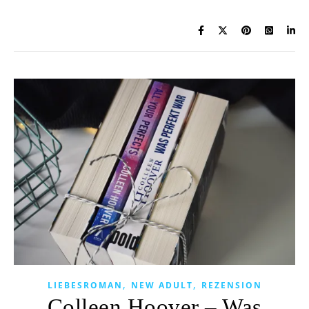
,
,
LIEBESROMAN
NEW ADULT
REZENSION
Colleen Hoover – Was