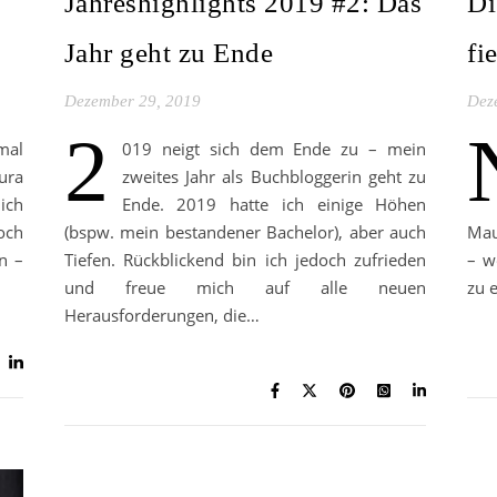
Jahreshighlights 2019 #2: Das
Di
Jahr geht zu Ende
fie
Dezember 29, 2019
Dez
2
mal
019 neigt sich dem Ende zu – mein
ura
zweites Jahr als Buchbloggerin geht zu
ich
Ende. 2019 hatte ich einige Höhen
och
(bspw. mein bestandener Bachelor), aber auch
Mau
n –
Tiefen. Rückblickend bin ich jedoch zufrieden
– w
und freue mich auf alle neuen
zu e
Herausforderungen, die…