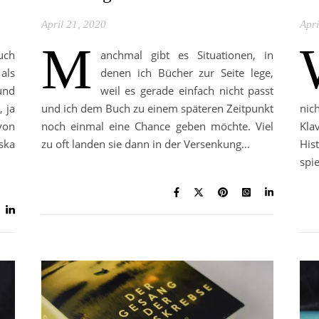
April 21, 2020
Apri
M
uch
anchmal gibt es Situationen, in
als
denen ich Bücher zur Seite lege,
und
weil es gerade einfach nicht passt
 ja
und ich dem Buch zu einem späteren Zeitpunkt
nic
von
noch einmal eine Chance geben möchte. Viel
Kla
ska
zu oft landen sie dann in der Versenkung…
His
spi