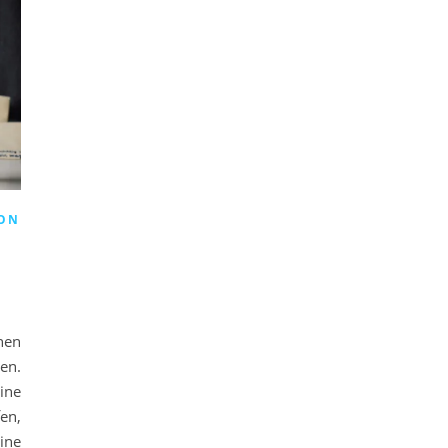
ION
nen
en.
ine
en,
ine