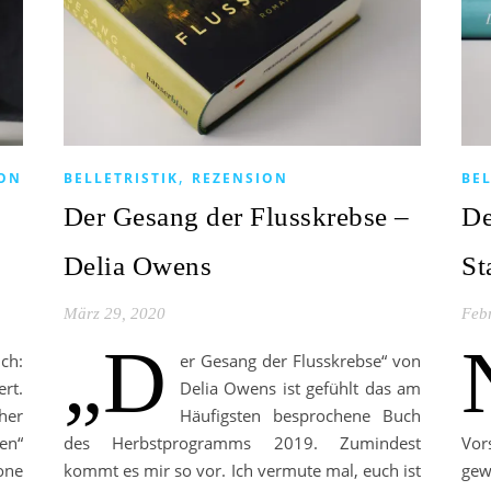
,
ION
BELLETRISTIK
REZENSION
BEL
Der Gesang der Flusskrebse –
De
Delia Owens
St
März 29, 2020
Feb
„D
h:
er Gesang der Flusskrebse“ von
rt.
Delia Owens ist gefühlt das am
her
Häufigsten besprochene Buch
en“
des Herbstprogramms 2019. Zumindest
Vor
one
kommt es mir so vor. Ich vermute mal, euch ist
gew