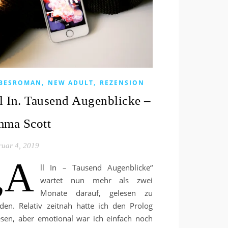
,
,
EBESROMAN
NEW ADULT
REZENSION
l In. Tausend Augenblicke –
ma Scott
ruar 4, 2019
„A
ll In – Tausend Augenblicke“
wartet nun mehr als zwei
Monate darauf, gelesen zu
den. Relativ zeitnah hatte ich den Prolog
esen, aber emotional war ich einfach noch