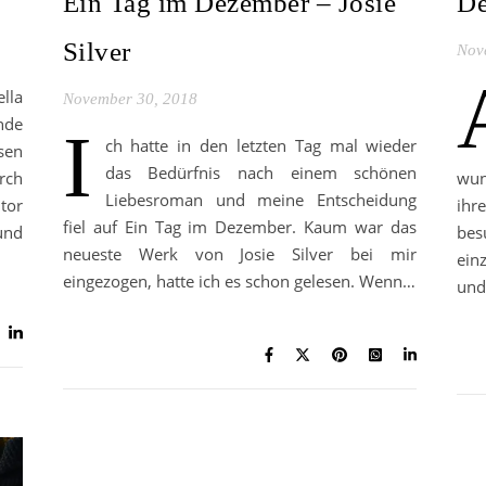
Ein Tag im Dezember – Josie
De
Silver
Nov
lla
November 30, 2018
nde
I
ch hatte in den letzten Tag mal wieder
sen
das Bedürfnis nach einem schönen
rch
wun
Liebesroman und meine Entscheidung
tor
ihr
fiel auf Ein Tag im Dezember. Kaum war das
und
bes
neueste Werk von Josie Silver bei mir
ein
eingezogen, hatte ich es schon gelesen. Wenn…
und