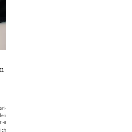
in
ri-
len
eil
ich