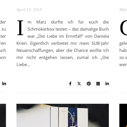
April 13, 2019
Mär
I
der
m März durfte ich für euch die
 zu
Schmökerbox testen – das damalige Buch
ier
war „Die Liebe im Ernstfall“ von Daniela
ren
Krien. Eigentlich verbietet mir mein SUB-Jahr
gel
uch
Neuanschaffungen, aber die Chance wollte ich
hab
hon
mir nicht entgehen lassen, zumal ich „Die
so 
Liebe…
wen