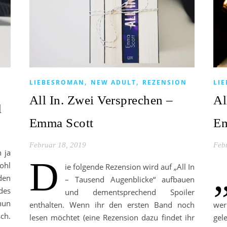
,
,
LIEBESROMAN
NEW ADULT
REZENSION
LI
All In. Zwei Versprechen –
Al
l
Emma Scott
Em
Februar 18, 2019
Feb
 ja
D
ohl
ie folgende Rezension wird auf „All In
den
– Tausend Augenblicke“ aufbauen
des
und dementsprechend Spoiler
nun
enthalten. Wenn ihr den ersten Band noch
wer
ch.
lesen möchtet (eine Rezension dazu findet ihr
gel