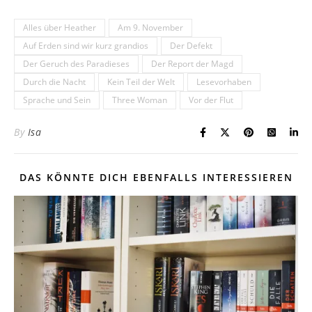
Alles über Heather
Am 9. November
Auf Erden sind wir kurz grandios
Der Defekt
Der Geruch des Paradieses
Der Report der Magd
Durch die Nacht
Kein Teil der Welt
Lesevorhaben
Sprache und Sein
Three Woman
Vor der Flut
By
Isa
DAS KÖNNTE DICH EBENFALLS INTERESSIEREN