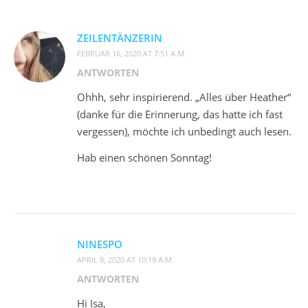
ZEILENTÄNZERIN
FEBRUAR 16, 2020 AT 7:51 A.M.
ANTWORTEN
Ohhh, sehr inspirierend. „Alles über Heather“
(danke für die Erinnerung, das hatte ich fast
vergessen), möchte ich unbedingt auch lesen.
Hab einen schönen Sonntag!
NINESPO
APRIL 8, 2020 AT 10:19 A.M.
ANTWORTEN
Hi Isa,