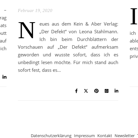
n –
Februar 19, 2020
rag
N
eues aus dem Kein & Aber Verlag:
ats
„Der Defekt“ von Leona Stahlmann.
utt
ich
Ich bin beim Durchblättern der
auf
abl
Vorschauen auf „Der Defekt“ aufmerksam
 ich
ent
geworden und wusste sofort, dass ich es
pri
unbedingt lesen möchte. Für mich stand auch
sofort fest, dass es…
Datenschutzerklärung
Impressum
Kontakt
Newsletter